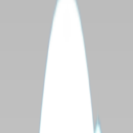
首页
/
新闻中心
/
公司新闻
公司新闻 · 2025-05-23
凝聚创新力 共启新征程 | 昂特东北区202
团建会议圆满落幕