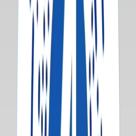
昂特始终践行“以人为本”的理念，此次团建活动不仅是一次身
放松，更是一次团队凝聚力的提升。
未来，昂特将持续探索多元模式，让每一次出发都成为团队与企
共同成长的契机。
END