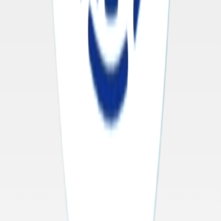
公司新闻
2026-06-19
粽香满昂特，共度暖端午｜不负盛夏，不负安康时光