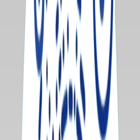
每位团队成员共同书写未来愿景，将个人梦想与企业目标紧
连，传递出双向奔赴的温暖力量。
实战研讨环节：
销售精英们慷慨分享经验，现场互动问答热烈。
“金点子”提案：
激发大家的创新思维，数十条业务优化、服务质量提升、市场开
创新提案应运而生，展现昂特人集思广益、勇于探索的精神风貌。
会议尾声，邓永开总经理以
“资源整合、价值创造、认知升级”
三大
键词，号召全员以行动迎接挑战。通过互动问答，团队进一步明
未来目标，现场斗志昂扬，为新征程注入强心剂。