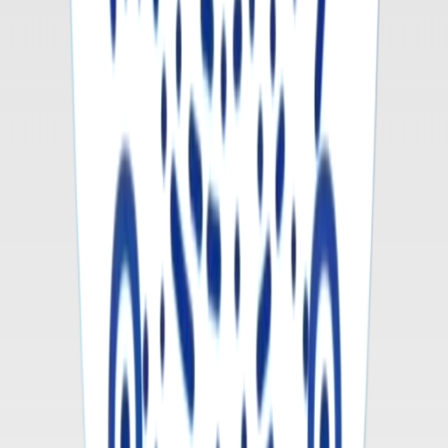
公司新闻
2026-07-08
新址·新局·新征程｜昂特科技乔迁新址，共赴发展新
章