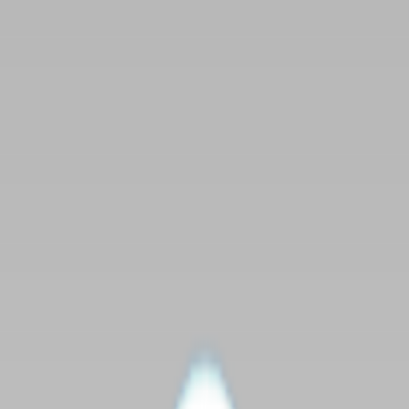
ANTCHINA
工业传动系统服务商
关于昂特
新闻中心
工业事业群
技术服务
人才招聘
联系我们
服务热线
010-80255885
业务咨询