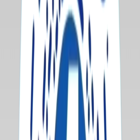
山水同行 共筑团队情谊
如果说会议是思想的碰撞，那么团建则是情感的共鸣。东北区团
走进成都文化地标——武侯祠、都江堰与青城山。在“拜水问道”
旅途中，不仅领略了千年古堰的智慧，更在青城山的苍翠间感受
作的力量。