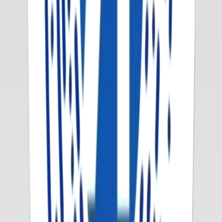
公司新闻
2026-07-20
轴承 ｜ 一部跨越五千年的机械文明史